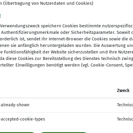
en (Übertragung von Nutzerdaten und Cookies)
g
er Regel alle 3 Wochen und trifft sich alle sechs W
Verwendungszweck speichern Cookies bestimmte nutzerspezifisc
ausch im Sektionshaus in der Kolpingstraße 24 in D
, Authentifizierungsmerkmale oder Sicherheitsparameter. Soweit
en herzlich willkommen.
orderlich ist, sendet Ihr Internet-Browser die Cookies sowie die 
denen sie anfänglich heruntergeladen wurden. Die Auswertung un
ie Funktionsfähigkeit der Website sicherzustellen und Ihre Nutzer
O, da diese Cookies zur Bereitsstellung des Dienstes technisch zw
rteilter Einwilligungen benötigt werden (vgl. Cookie-Consent, Spe
Zweck
-already-shown
Technis
-accepted-cookie-types
Technis