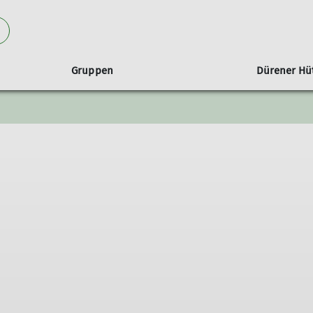
Gruppen
Dürener Hü
Wandergruppen
Satzung
Partnerschaft
Radgruppen
Mitglied werden