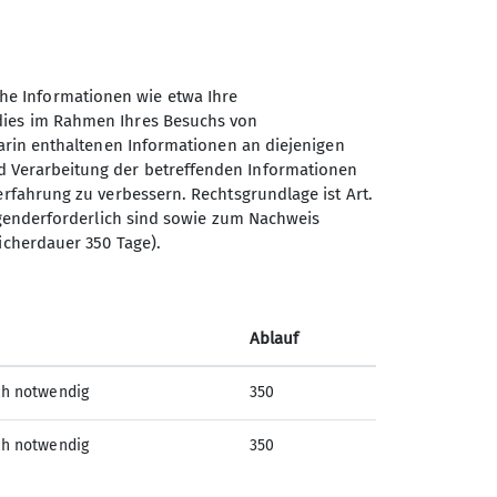
ochen zum gemütlichen
he Informationen wie etwa Ihre
üren.
 dies im Rahmen Ihres Besuchs von
darin enthaltenen Informationen an diejenigen
d Verarbeitung der betreffenden Informationen
erfahrung zu verbessern. Rechtsgrundlage ist Art.
ingenderforderlich sind sowie zum Nachweis
icherdauer 350 Tage).
Sektion Düren des Deutschen
Alpenvereins e.V.
Ablauf
Kolpingstr. 24
ch notwendig
350
52349 Düren
Telefon +49242143450
ch notwendig
350