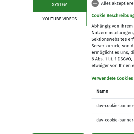
Alles akzeptier
SYSTEM
Cookie Beschreibun
YOUTUBE VIDEOS
Die Wandergruppe 2 wandert in d
Abhängig von Ihrem 
Beisammensein und Gedankenaust
Nutzereinstellungen
Gäste sind zu den Veranstaltung
Sektionswebsites erf
Server zurück, von 
ermöglicht es uns, d
6 Abs. 1 lit. f DSGV
etwaiger von Ihnen e
Verwendete Cookies
Name
dav-cookie-banner
dav-cookie-banner