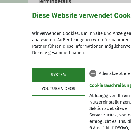
Termindetails
Diese Website verwendet Cook
Treffpunkt
Wir verwenden Cookies, um Inhalte und Anzeigen 
analysieren. Außerdem geben wir Informationen 
Gruppe
Partner führen diese Informationen möglicherwei
Dienste gesammelt haben.
Wandergruppe 1 S
Alles akzeptier
SYSTEM
Cookie Beschreibun
YOUTUBE VIDEOS
Das S steht für Sonntag.
Abhängig von Ihrem 
Die Wandergruppe 1 S trifft sic
Nutzereinstellungen
unserer Touren sind die Eifel v
Sektionswebsites erf
und an geht es auch in den deu
Server zurück, von 
ermöglicht es uns, d
Einkehr halten wir selten, unse
6 Abs. 1 lit. f DSGV
Treffpunkt zur gemeinsamen Fahr