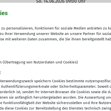
So. 14.06.2026 09:00 Uhr
ies
Schützenstraße
zu personalisieren, Funktionen für soziale Medien anbieten zu k
zu Ihrer Verwendung unserer Website an unsere Partner für sozi
se mit weiteren Daten zusammen, die Sie ihnen bereitgestellt ha
en (Übertragung von Nutzerdaten und Cookies)
g
Verwendungszweck speichern Cookies bestimmte nutzerspezifisc
h ca. 30 mal im Jahr zu Tageswanderungen über Strecke
, Authentifizierungsmerkmale oder Sicherheitsparameter. Soweit
on Euskirchen bis Monschau und von Düren bis zur Mos
orderlich ist, sendet Ihr Internet-Browser die Cookies sowie die 
tsch-niederländischen Naturpark Maas-Schwalm-Nette
denen sie anfänglich heruntergeladen wurden. Die Auswertung un
ie Funktionsfähigkeit der Website sicherzustellen und Ihre Nutzer
re Tagesverpflegung wird im Rucksack mitgenommen.
O, da diese Cookies zur Bereitsstellung des Dienstes technisch zw
t und zur Bildung von Fahrgemeinschaften ist der Par