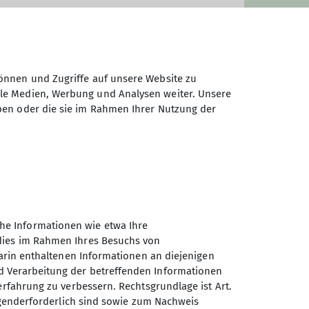
önnen und Zugriffe auf unsere Website zu
ale Medien, Werbung und Analysen weiter. Unsere
ben oder die sie im Rahmen Ihrer Nutzung der
he Informationen wie etwa Ihre
n zwischen 9 und 22 km. Ziele
 dies im Rahmen Ihres Besuchs von
el, die belgischen Ardennen und ab
darin enthaltenen Informationen an diejenigen
.
d Verarbeitung der betreffenden Informationen
erfahrung zu verbessern. Rechtsgrundlage ist Art.
ingenderforderlich sind sowie zum Nachweis
kplatz an der Schützenstraße in