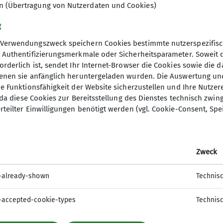
en (Übertragung von Nutzerdaten und Cookies)
g
zwei Gruppen, eine Gruppe wandert sonntags und ein
Verwendungszweck speichern Cookies bestimmte nutzerspezifisc
e und finden bei der Wandergruppe 1 Mittwoch meist i
, Authentifizierungsmerkmale oder Sicherheitsparameter. Soweit
halten werden können.
orderlich ist, sendet Ihr Internet-Browser die Cookies sowie die 
hrt Wanderungen auch außerhalb des Nahbereichs dur
denen sie anfänglich heruntergeladen wurden. Die Auswertung un
ie Funktionsfähigkeit der Website sicherzustellen und Ihre Nutzer
mmen.
O, da diese Cookies zur Bereitsstellung des Dienstes technisch zw
rteilter Einwilligungen benötigt werden (vgl. Cookie-Consent, Spe
Zweck
-already-shown
Technis
-accepted-cookie-types
Technis