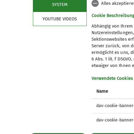
Alles akzeptier
SYSTEM
Cookie Beschreibun
YOUTUBE VIDEOS
Die Wandergruppe 1 beseht aus 
Abhängig von Ihrem 
sind von unterschiedlicher Läng
Nutzereinstellungen
Anfahrten in der Regel kurz ge
Sektionswebsites erf
Die Wandergruppe 1 Sonntag fü
Server zurück, von 
ermöglicht es uns, d
Gäste sind stets herzlich willko
6 Abs. 1 lit. f DSGV
etwaiger von Ihnen e
Verwendete Cookies
Name
dav-cookie-banner
dav-cookie-banner