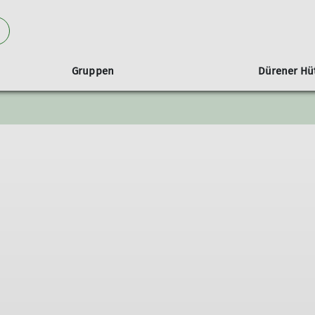
Gruppen
Dürener Hü
Wandergruppen
Satzung
Partnerschaft
Radgruppen
Mitglied werden