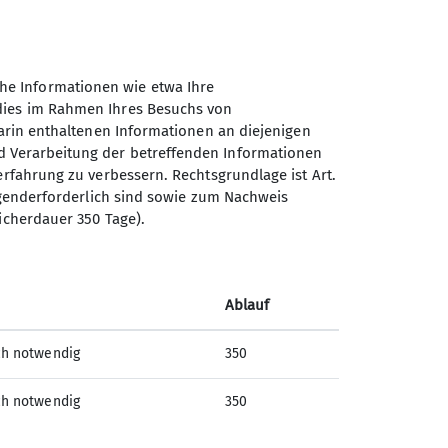
e Gruppe mittwochs. Die Touren
he Informationen wie etwa Ihre
m Nahbereich statt, so dass die
 dies im Rahmen Ihres Besuchs von
darin enthaltenen Informationen an diejenigen
ch.
d Verarbeitung der betreffenden Informationen
erfahrung zu verbessern. Rechtsgrundlage ist Art.
ingenderforderlich sind sowie zum Nachweis
icherdauer 350 Tage).
Sektion Düren des Deutschen
Alpenvereins e.V.
Ablauf
Kolpingstr. 24
ch notwendig
350
52349 Düren
Telefon +49242143450
ch notwendig
350